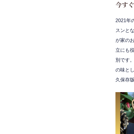
今すぐ
2021
スンと
が家の
立にも
別です
の味と
久保存