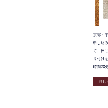
京都・
申し込
て、日
り付け
時間20
詳し