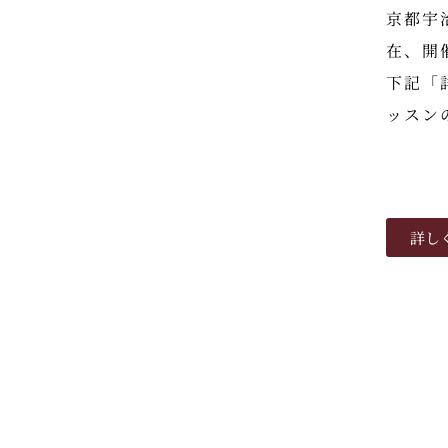
京都宇
在、開
下記「
ッスン
詳し