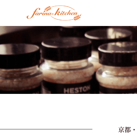
コ
ン
テ
ン
ツ
へ
ス
キ
ッ
プ
京都