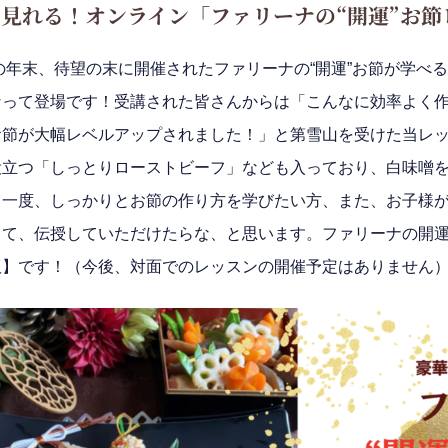
見れる！オンライン「ファリーナの“開運”お節
年の年末、待望の末に開催されたファリーナの“開運”
お節が学べる
なって登場です！受講された皆さんからは「こんなに効率よく
お節が大幅レベルアップされました！」と第雪山を受けた当レ
役立つ「しっとりローストビーフ」なども入っており、
白味噌
。
一度、しっかりとお節の作り方を学びたい方、また、お子様
して、伝授していただけたらな、と思います。ファリーナの開
版】です！（今後、対面でのレッスンの開催予定はありません