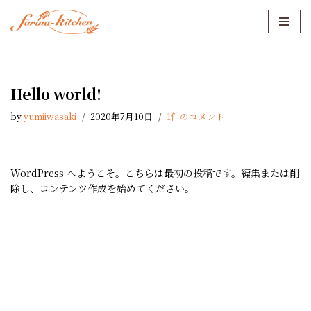
コ
ン
テ
ン
Hello world!
ツ
へ
by
yumiiwasaki
2020年7月10日
1件のコメント
ス
キ
ッ
WordPress へようこそ。こちらは最初の投稿です。編集または削
プ
除し、コンテンツ作成を始めてください。