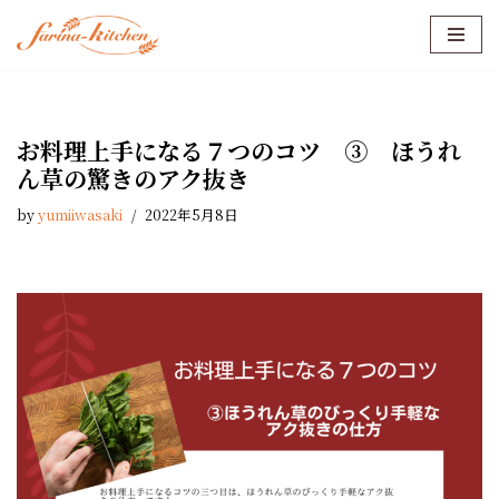
コ
ン
テ
ン
お料理上手になる７つのコツ ③ ほうれ
ツ
ん草の驚きのアク抜き
へ
ス
by
yumiiwasaki
2022年5月8日
キ
ッ
プ